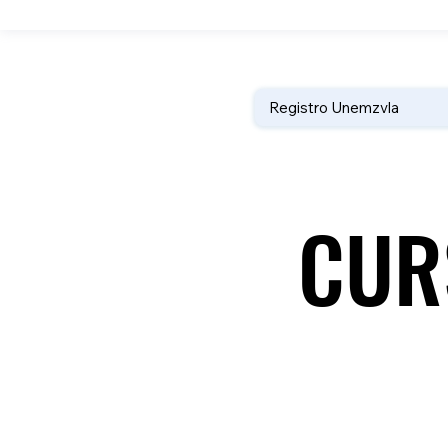
Registro Unemzvla
CUR
CUR