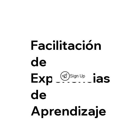
Facilitación
de
Experiencias
Sign Up
de
Aprendizaje