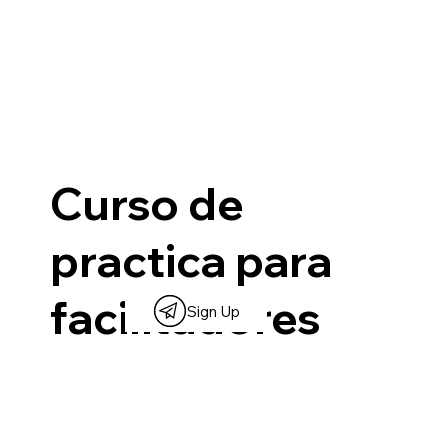
Curso de
practica para
facilitadores
Sign Up